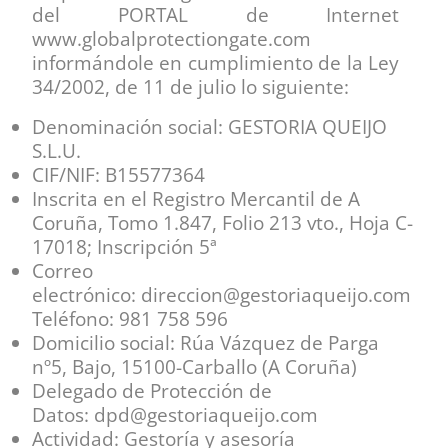
del PORTAL de Internet
www.globalprotectiongate.com
informándole en cumplimiento de la Ley
34/2002, de 11 de julio lo siguiente:
Denominación social: GESTORIA QUEIJO
S.L.U.
CIF/NIF: B15577364
Inscrita en el Registro Mercantil de A
Coruña, Tomo 1.847, Folio 213 vto., Hoja C-
17018; Inscripción 5ª
Correo
electrónico:
direccion@
gestoriaqueijo.com
Teléfono: 981 758 596
Domicilio social:
Rúa Vázquez de Parga
nº5, Bajo,
15100-Carballo (A Coruña)
Delegado de Protección de
Datos:
dpd@
gestoriaqueijo.com
Actividad: Gestoría y asesoría